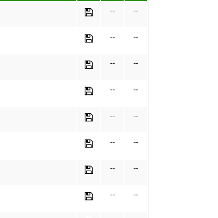
--
--
--
--
--
--
--
--
--
--
--
--
--
--
--
--