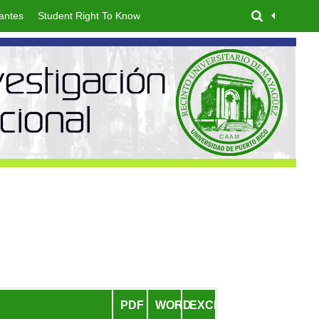
antes
Student Right To Know
PDF
WORD
EXCEL