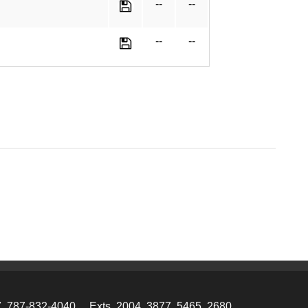
--
--
--
--
7, 787-832-4040
Exts. 2004, 3877, 5465, 2680