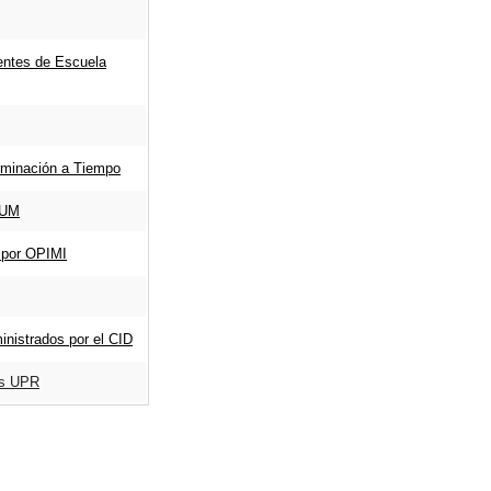
entes de Escuela
rminación a Tiempo
RUM
 por OPIMI
nistrados por el CID
os UPR