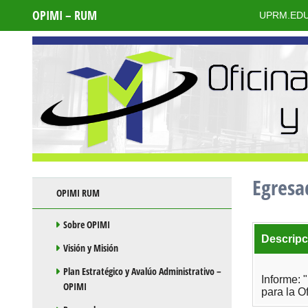
OPIMI – RUM
UPRM.ED
Egresa
Skip to content
OPIMI RUM
Sobre OPIMI
Descripc
Visión y Misión
Plan Estratégico y Avalúo Administrativo –
Informe:
OPIMI
para la O