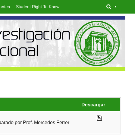
antes
Student Right To Know
Descargar
arado por Prof. Mercedes Ferrer