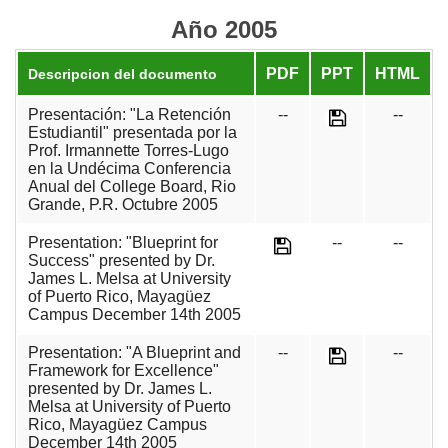
Año 2005
PDF
PPT
HTML
Descripcion del documento
Presentación: "La Retención
--
--
Estudiantil" presentada por la
Prof. Irmannette Torres-Lugo
en la Undécima Conferencia
Anual del College Board, Rio
Grande, P.R. Octubre 2005
Presentation: "Blueprint for
--
--
Success" presented by Dr.
James L. Melsa at University
of Puerto Rico, Mayagüez
Campus December 14th 2005
Presentation: "A Blueprint and
--
--
Framework for Excellence"
presented by Dr. James L.
Melsa at University of Puerto
Rico, Mayagüez Campus
December 14th 2005