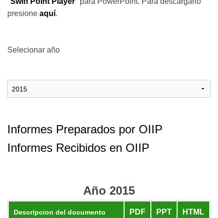
"
Swiff Point Player
" para PowerPoint. Para descargarlo
presione
aquí
.
Selecionar año
Informes Preparados por OIIP
Informes Recibidos en OIIP
Año 2015
PDF
PPT
HTML
Descripcion del documento